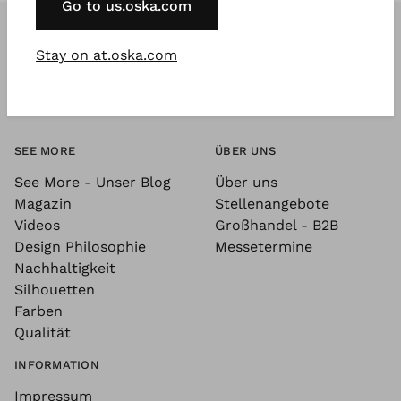
Go to us.oska.com
Stay on at.oska.com
SEE MORE
ÜBER UNS
See More - Unser Blog
Über uns
Magazin
Stellenangebote
Videos
Großhandel - B2B
Design Philosophie
Messetermine
Nachhaltigkeit
Silhouetten
Farben
Qualität
INFORMATION
Impressum