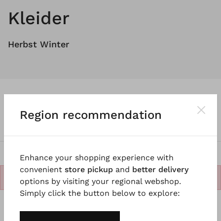
Kleider
Herbst Winter
Kleider
Unsere Auswahl
Filter
Region recommendation
Enhance your shopping experience with
convenient
store pickup
and
better delivery
Keine Produkte.
options by visiting your regional webshop.
Simply click the button below to explore: