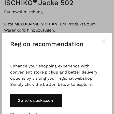
®
ISCHIKO
Jacke 502
Baumwollmischung
Bitte
MELDEN SIE SICH AN
, um Produkte zum
Warenkorb hinzuzufügen.
Region recommendation
Beschreibung
Material & Pflegehinweis
Verfügba
Enhance your shopping experience with
convenient
store pickup
and
better delivery
Die Strickjacke mit Kapuze aus leichter
options by visiting your regional webshop.
Baumwollmischung ist unkompliziert und lässig. Das
Simply click the button below to explore:
Modell hat eine Oversize-Passform mit weit
überschnittenen Schultern, einer Knopfleiste vorne
und großen, eingearbeiteten Taschen. Die Jacke fällt
Go to us.oska.com
locker über die Hüften und hat einen abgerundeten
Saum. Der ideale Kombipartner für entspannte