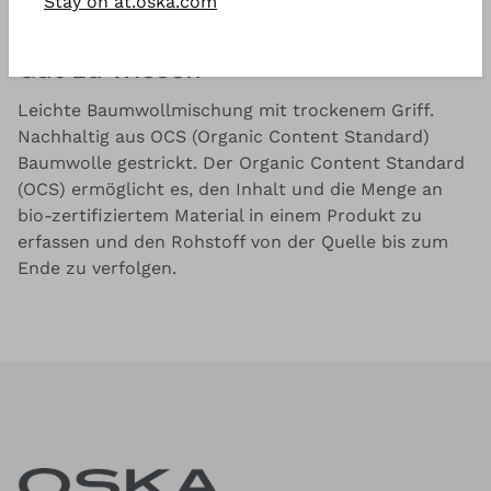
Stay on at.oska.com
Looks.
Gut zu wissen
Leichte Baumwollmischung mit trockenem Griff.
Nachhaltig aus OCS (Organic Content Standard)
Baumwolle gestrickt. Der Organic Content Standard
(OCS) ermöglicht es, den Inhalt und die Menge an
bio-zertifiziertem Material in einem Produkt zu
erfassen und den Rohstoff von der Quelle bis zum
Ende zu verfolgen.