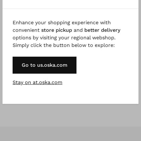
Enhance your shopping experience with
convenient
store pickup
and
better delivery
options by visiting your regional webshop.
Simply click the button below to explore:
®
ISCHIKO
Pullover 506
Go to us.oska.com
Woll-Viskose-Mischung mit
Kaschmir
€ 179,00
Stay on at.oska.com
5 Tage